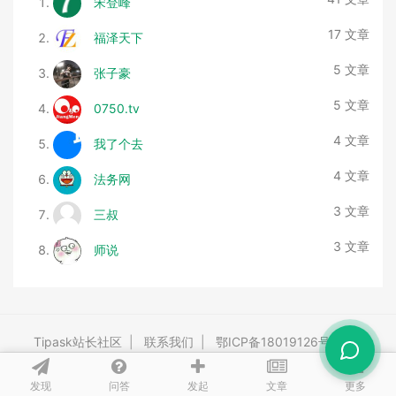
宋登峰
17 文章
福泽天下
5 文章
张子豪
5 文章
0750.tv
4 文章
我了个去
4 文章
法务网
3 文章
三叔
3 文章
师说
Tipask站长社区
|
联系我们
|
鄂ICP备18019126号-3
|
Powered By
tipask4.0
Release 20260528 ©2009-2026 tipask.com
发现
问答
文章
发起
更多