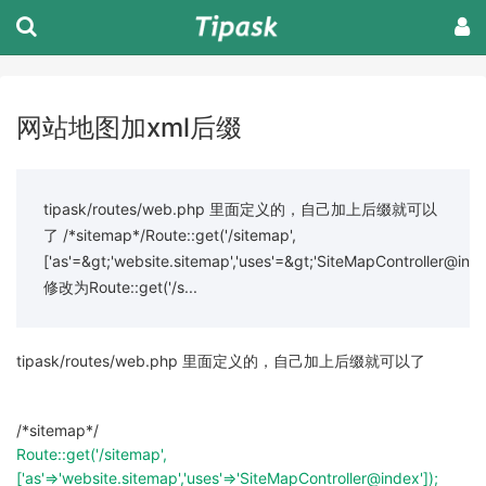
网站地图加xml后缀
tipask/routes/web.php 里面定义的，自己加上后缀就可以
了 /*sitemap*/Route::get('/sitemap',
['as'=&gt;'website.sitemap','uses'=&gt;'SiteMapController@inde
修改为Route::get('/s...
tipask/routes/web.php 里面定义的，自己加上后缀就可以了
/*sitemap*/
Route::get('/sitemap',
['as'=>'website.sitemap','uses'=>'SiteMapController@index']);