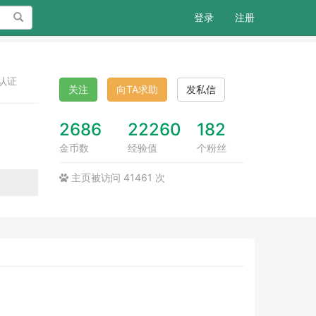
搜索
登录
注册
认证
关注
向TA求助
发私信
2686
22260
182
金币数
经验值
个粉丝
主页被访问 41461 次