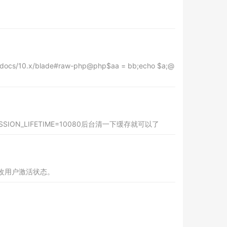
.x/blade#raw-php@php$aa = bb;echo $a;@
ION_LIFETIME=10080后台清一下缓存就可以了
改用户激活状态。