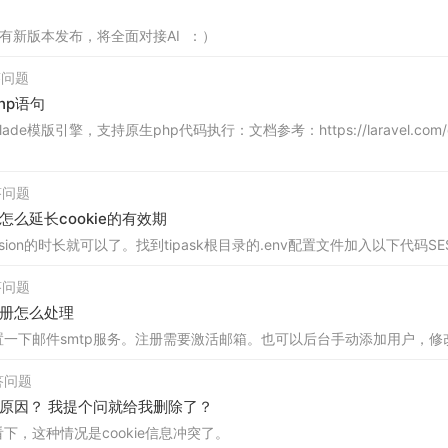
有新版本发布，将全面对接AI ：）
回答问题
hp语句
模版引擎，支持原生php代码执行：文档参考：https://laravel.com/docs/10
回答问题
么延长cookie的有效期
ion的时长就可以了。找到tipask根目录的.env配置文件加入以下代码SESS
回答问题
册怎么处理
一下邮件smtp服务。注册需要激活邮箱。也可以后台手动添加用户，修
回答问题
原因？ 我提个问就给我删除了？
下，这种情况是cookie信息冲突了。