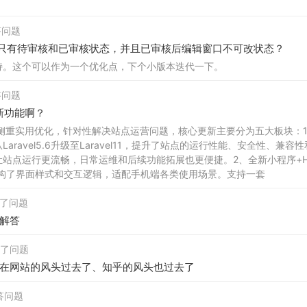
回答问题
，文章只有待审核和已审核状态，并且已审核后编辑窗口不可改状态？
持。这个可以作为一个优化点，下个小版本迭代一下。
回答问题
些新功能啊？
 本次更新侧重实用优化，针对性解决站点运营问题，核心更新主要分为五大板
aravel5.6升级至Laravel11，提升了站点的运行性能、安全性
站点运行更流畅，日常运维和后续功能拓展也更便捷。2、全新小程序+H5
重构了界面样式和交互逻辑，适配手机端各类使用场景。支持一套
关注了问题
解答
关注了问题
在网站的风头过去了、知乎的风头也过去了
回答问题