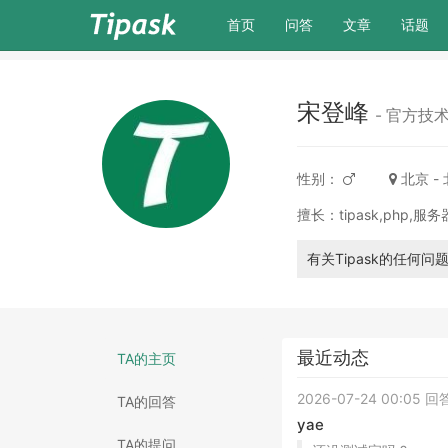
(current)
首页
问答
文章
话题
宋登峰
- 官方技
性别：
北京 -
擅长：tipask,php,服
有关Tipask的任何
最近动态
TA的主页
2026-07-24 00:05 
TA的回答
yae
TA的提问