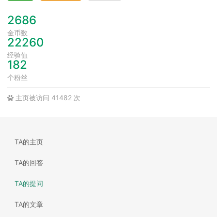
2686
金币数
22260
经验值
182
个粉丝
主页被访问 41482 次
TA的主页
TA的回答
TA的提问
TA的文章