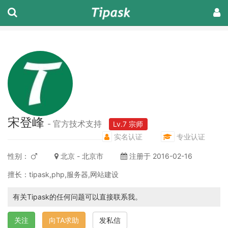
宋登峰
- 官方技术支持
Lv.7 宗师
实名认证
专业认证
性别：
北京 - 北京市
注册于 2016-02-16
擅长：tipask,php,服务器,网站建设
有关Tipask的任何问题可以直接联系我。
关注
向TA求助
发私信