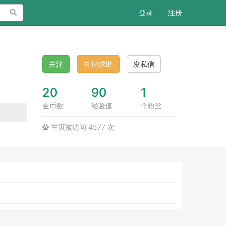
搜索
登录
注册
关注
向TA求助
发私信
20
90
1
金币数
经验值
个粉丝
主页被访问 4577 次