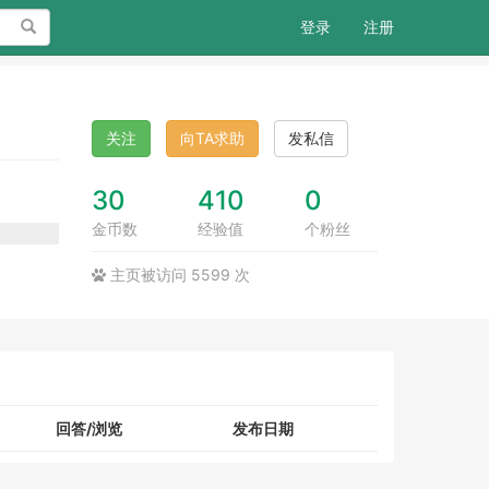
搜索
登录
注册
关注
向TA求助
发私信
30
410
0
金币数
经验值
个粉丝
主页被访问 5599 次
回答/浏览
发布日期