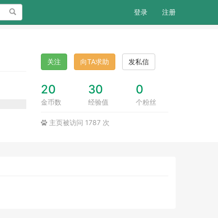
搜索
登录
注册
关注
向TA求助
发私信
20
30
0
金币数
经验值
个粉丝
主页被访问 1787 次