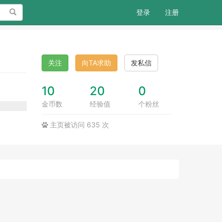
搜索
登录
注册
关注
向TA求助
发私信
10
20
0
金币数
经验值
个粉丝
主页被访问 635 次