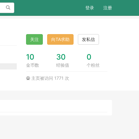
搜索
登录
注册
关注
向TA求助
发私信
10
30
0
金币数
经验值
个粉丝
主页被访问 1771 次