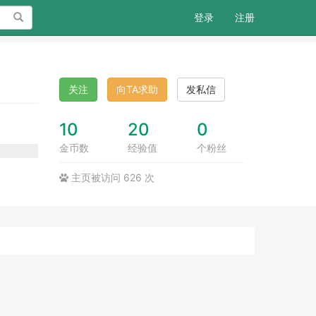
搜索
登录
注册
关注
向TA求助
发私信
10
20
0
金币数
经验值
个粉丝
主页被访问 626 次