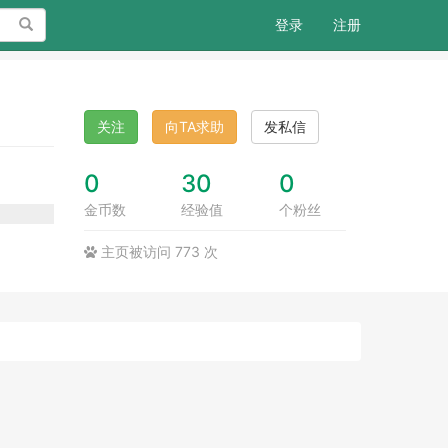
搜索
登录
注册
关注
向TA求助
发私信
0
30
0
金币数
经验值
个粉丝
主页被访问 773 次