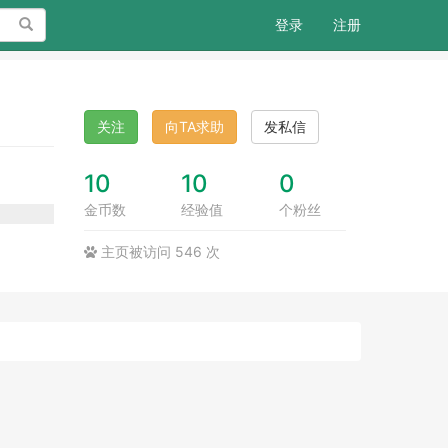
搜索
登录
注册
关注
向TA求助
发私信
10
10
0
金币数
经验值
个粉丝
主页被访问 546 次