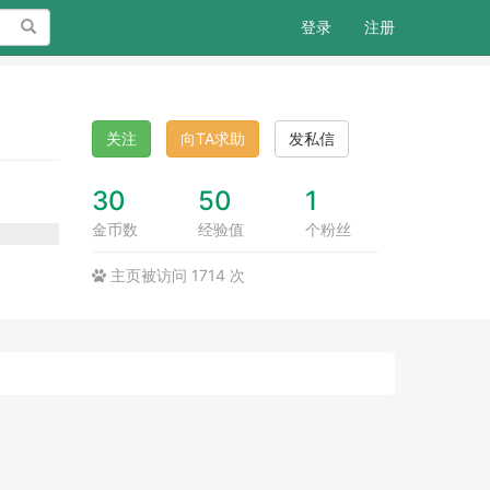
搜索
登录
注册
关注
向TA求助
发私信
30
50
1
金币数
经验值
个粉丝
主页被访问 1714 次