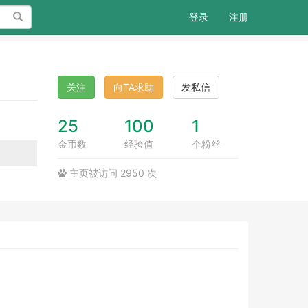
搜索
登录
注册
关注
向TA求助
发私信
25
100
1
金币数
经验值
个粉丝
主页被访问 2950 次