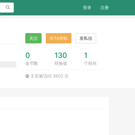
搜索
登录
注册
关注
向TA求助
发私信
0
130
1
金币数
经验值
个粉丝
主页被访问 3602 次