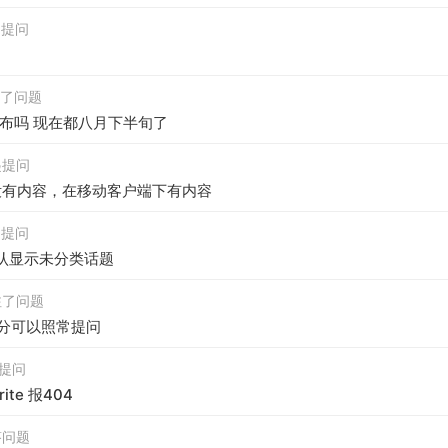
发起提问
关注了问题
布吗 现在都八月下半旬了
发起提问
没有内容，在移动客户端下有内容
发起提问
默认显示未分类话题
关注了问题
积分可以照常提问
发起提问
rite 报404
回答问题