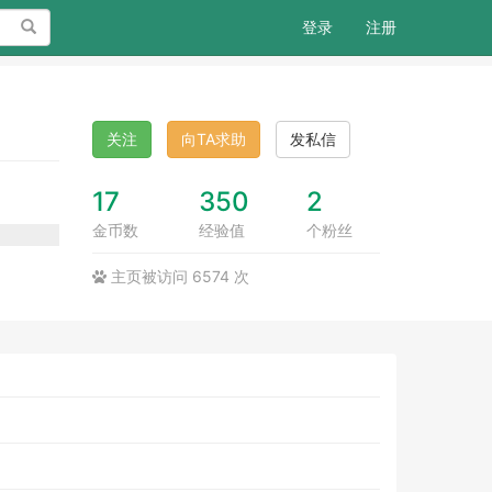
搜索
登录
注册
关注
向TA求助
发私信
17
350
2
金币数
经验值
个粉丝
主页被访问 6574 次