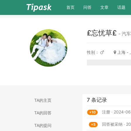
(current)
首页
问答
文章
话题
£忘忧草£
- 汽
性别：
上海 -
7 条记录
TA的主页
注册 · 2024-06
+10
TA的回答
回答被采纳 · 202
+5
TA的提问