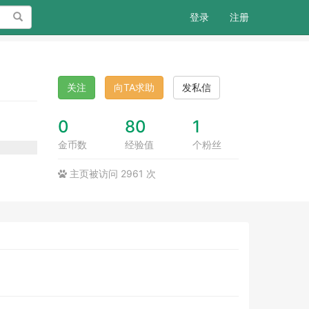
搜索
登录
注册
关注
向TA求助
发私信
0
80
1
金币数
经验值
个粉丝
主页被访问 2961 次