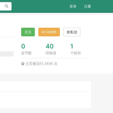
搜索
登录
注册
关注
向TA求助
发私信
0
40
1
金币数
经验值
个粉丝
主页被访问 2496 次