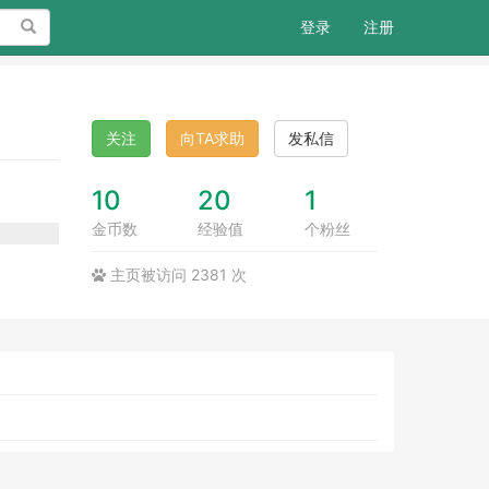
搜索
登录
注册
关注
向TA求助
发私信
10
20
1
金币数
经验值
个粉丝
主页被访问 2381 次