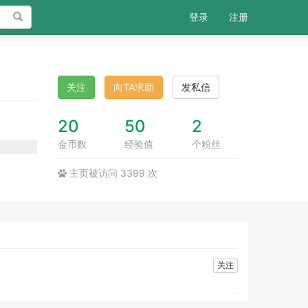
搜索
登录
注册
关注
向TA求助
发私信
20
50
2
金币数
经验值
个粉丝
主页被访问 3399 次
关注