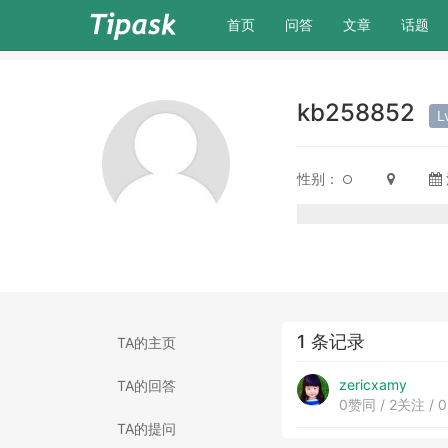
(current)
首页
问答
文章
话题
kb258852
L
性别：
1 条记录
TA的主页
zericxamy
TA的回答
0赞同 / 2关注 / 
TA的提问