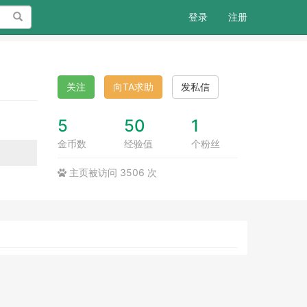
搜索
登录
注册
关注
向TA求助
发私信
5
50
1
金币数
经验值
个粉丝
主页被访问 3506 次