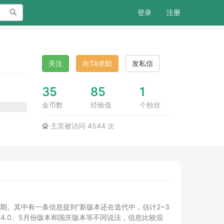
搜索
登录
注册
关注
向TA求助
发私信
35
85
1
金币数
经验值
个粉丝
主页被访问 4544 次
期。其中有一条信息提到“新版本还在迭代中，估计2~3
了4.0、5月份版本和国庆版本等不同说法，信息比较混