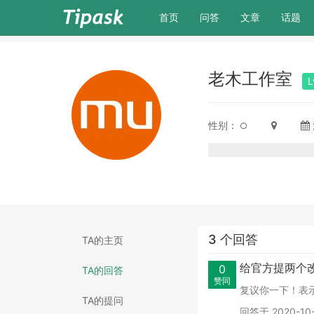
(current)
首页
问答
文章
话题
老木工作室
L
性别：
3 个回答
TA的主页
给官方提两个
0
TA的回答
赞同
复议你一下！表
TA的提问
回答于 2020-10-