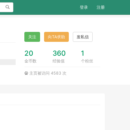
搜索
登录
注册
关注
向TA求助
发私信
20
360
1
金币数
经验值
个粉丝
主页被访问 4583 次