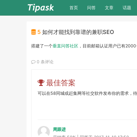
(current)
首页
问答
文章
话题
5
如何才能找到靠谱的兼职SEO
搭建了一个
垂直问答社区
，目前邮箱认证用户已有200
0 条评论
最佳答案
可以在58同城或赶集网等社交软件发布你的需求，
周跟进