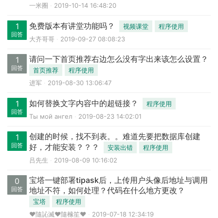
一米圈
2019-10-14 16:48:20
免费版本有讲堂功能吗？
1
视频课堂
程序使用
回答
大齐哥哥
2019-09-27 08:08:23
请问一下首页推荐右边怎么没有字出来该怎么设置？
1
回答
首页推荐
程序使用
进军
2019-08-30 13:06:47
如何替换文字内容中的超链接？
1
程序使用
回答
Ты мой ангел
2019-08-23 14:02:01
创建的时候，找不到表。。难道先要把数据库创建
1
回答
好，才能安装？？？
安装出错
程序使用
吕先生
2019-08-09 10:16:02
宝塔一键部署tipask后，上传用户头像后地址与调用
0
回答
地址不符，如何处理？代码在什么地方更改？
宝塔
程序使用
❤隨訫滅❤隨橼笙❤
2019-07-18 12:34:19