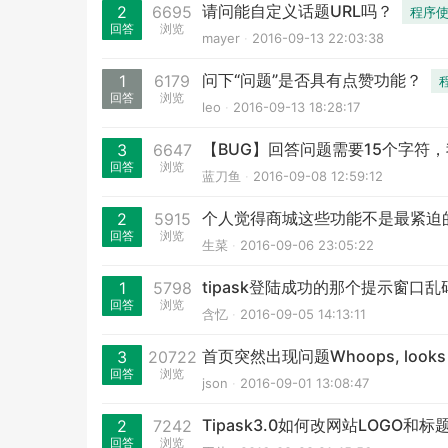
请问能自定义话题URL吗？
2
6695
程序
回答
浏览
mayer
2016-09-13 22:03:38
问下“问题”是否具有点赞功能？
1
6179
回答
浏览
leo
2016-09-13 18:28:17
【BUG】回答问题需要15个字符
3
6647
回答
浏览
蓝刀鱼
2016-09-08 12:59:12
个人觉得商城这些功能不是最紧迫
2
5915
回答
浏览
生菜
2016-09-06 23:05:22
tipask登陆成功的那个提示窗口
1
5798
回答
浏览
含忆
2016-09-05 14:13:11
首页突然出现问题Whoops, looks lik
3
20722
回答
浏览
json
2016-09-01 13:08:47
Tipask3.0如何改网站LOGO和标
2
7242
回答
浏览