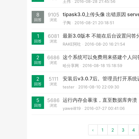
王伟
2016-08-28 21:45:56
tipask3.0上传头像 出错原因 serve
8
9105
回答
浏览
子陶
2016-08-21 20:18:51
最新3.0版本 不能在后台设置问
1
6081
回答
浏览
RAKE阿吐
2016-08-20 16:21:54
这个系统可以免费用来搭建个人问
2
6686
回答
浏览
哈分享网
2016-08-18 15:18:59
安装后v3.0.7后。管理员打开系统
2
5111
回答
浏览
tester
2016-08-10 22:09:30
运行内存会暴涨，直至数据库奔溃
5
5686
回答
浏览
yawei819
2016-07-27 00:41:06
‹
1
2
3
4