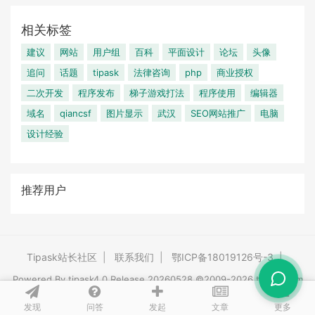
相关标签
建议
网站
用户组
百科
平面设计
论坛
头像
追问
话题
tipask
法律咨询
php
商业授权
二次开发
程序发布
梯子游戏打法
程序使用
编辑器
域名
qiancsf
图片显示
武汉
SEO网站推广
电脑
设计经验
推荐用户
Tipask站长社区
|
联系我们
|
鄂ICP备18019126号-3
|
Powered By
tipask4.0
Release 20260528 ©2009-2026 tipask.com
发现
问答
文章
发起
更多