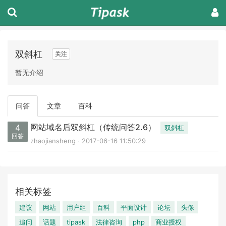
双斜杠
关注
暂无介绍
问答
文章
百科
网站域名后双斜杠（传统问答2.6）
4
双斜杠
回答
zhaojiansheng
2017-06-16 11:50:29
相关标签
建议
网站
用户组
百科
平面设计
论坛
头像
追问
话题
tipask
法律咨询
php
商业授权