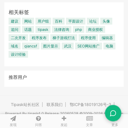
相关标签
建议
网站
用户组
百科
平面设计
论坛
头像
追问
话题
tipask
法律咨询
php
商业授权
二次开发
程序发布
梯子游戏打法
程序使用
编辑器
域名
qiancsf
图片显示
武汉
SEO网站推广
电脑
设计经验
推荐用户
Tipask站长社区
|
联系我们
|
鄂ICP备18019126号-3
|
Powered By
tipask4.0
Release 20260528 ©2009-2026 tipask.com
发现
问答
文章
发起
更多