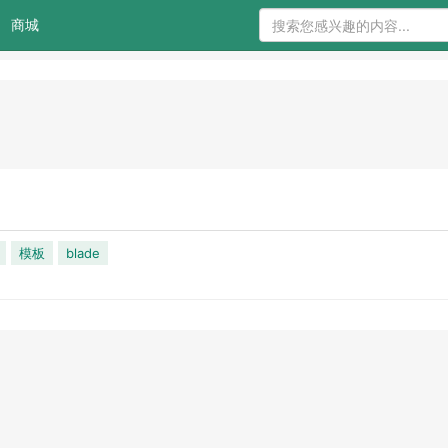
商城
模板
blade