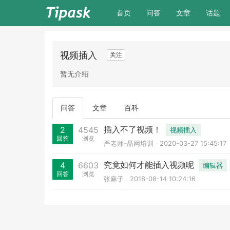
(current)
首页
问答
文章
话题
视频插入
关注
暂无介绍
问答
文章
百科
插入不了视频！
2
4545
视频插入
回答
浏览
严老师-晶网培训
2020-03-27 15:45:17
究竟如何才能插入视频呢
4
6603
编辑器
回答
浏览
张麻子
2018-08-14 10:24:16