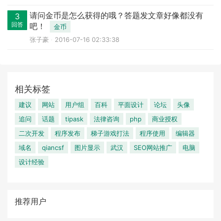
请问金币是怎么获得的哦？答题发文章好像都没有
3
回答
吧！
金币
张子豪
2016-07-16 02:33:38
相关标签
建议
网站
用户组
百科
平面设计
论坛
头像
追问
话题
tipask
法律咨询
php
商业授权
二次开发
程序发布
梯子游戏打法
程序使用
编辑器
域名
qiancsf
图片显示
武汉
SEO网站推广
电脑
设计经验
推荐用户