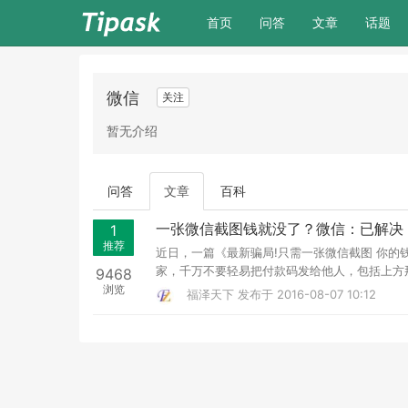
(current)
首页
问答
文章
话题
微信
关注
暂无介绍
问答
文章
百科
一张微信截图钱就没了？微信：已解决
1
推荐
近日，一篇《最新骗局!只需一张微信截图 你的
家，千万不要轻易把付款码发给他人，包括上方那
9468
浏览
福泽天下
发布于 2016-08-07 10:12