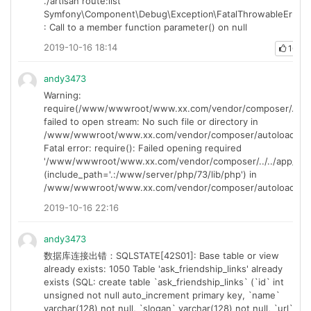
./artisan route:list
Symfony\Component\Debug\Exception\FatalThrowableError
: Call to a member function parameter() on null
2019-10-16 18:14
16
andy3473
Warning:
require(/www/wwwroot/www.xx.com/vendor/composer/../../a
failed to open stream: No such file or directory in
/www/wwwroot/www.xx.com/vendor/composer/autoload_real
Fatal error: require(): Failed opening required
'/www/wwwroot/www.xx.com/vendor/composer/../../app/help
(include_path='.:/www/server/php/73/lib/php') in
/www/wwwroot/www.xx.com/vendor/composer/autoload_real
2019-10-16 22:16
andy3473
数据库连接出错：SQLSTATE[42S01]: Base table or view
already exists: 1050 Table 'ask_friendship_links' already
exists (SQL: create table `ask_friendship_links` (`id` int
unsigned not null auto_increment primary key, `name`
varchar(128) not null, `slogan` varchar(128) not null, `url`