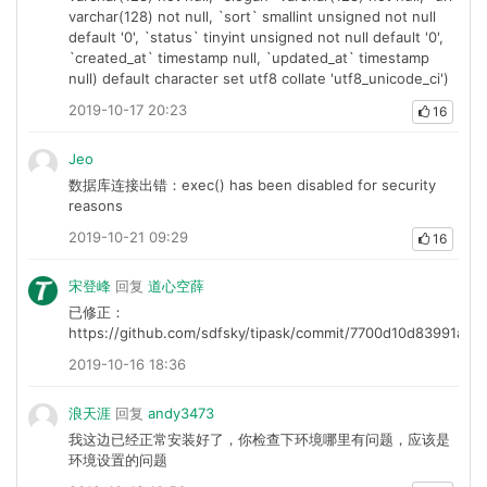
varchar(128) not null, `sort` smallint unsigned not null
default '0', `status` tinyint unsigned not null default '0',
`created_at` timestamp null, `updated_at` timestamp
null) default character set utf8 collate 'utf8_unicode_ci')
2019-10-17 20:23
16
Jeo
数据库连接出错：exec() has been disabled for security
reasons
2019-10-21 09:29
16
宋登峰
回复
道心空薛
已修正：
https://github.com/sdfsky/tipask/commit/7700d10d83991a2
2019-10-16 18:36
浪天涯
回复
andy3473
我这边已经正常安装好了，你检查下环境哪里有问题，应该是
环境设置的问题