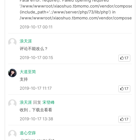
Fatal error: require(): Failed opening required
'/www/wwwroot/xiaoshuo.tbmomo.com/vendor/composer/../..
(include_path='.:/www/server/php/73/lib/php') in
/www/wwwroot/xiaoshuo.tbmomo.com/vendor/composer/autol
2019-10-17 00:11
浪天涯
评论不能改么？
2019-10-17 00:15
17
大道至简
支持
2019-10-17 11:17
17
浪天涯
回复
宋登峰
收到，下载去看看
2019-10-17 13:38
17
道心空薛