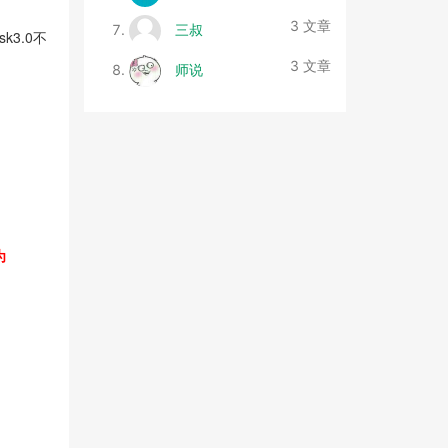
3 文章
三叔
k3.0不
3 文章
师说
为