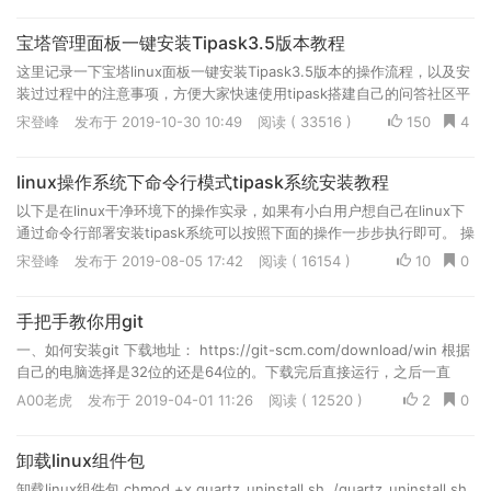
宝塔管理面板一键安装Tipask3.5版本教程
这里记录一下宝塔linux面板一键安装Tipask3.5版本的操作流程，以及安
装过过程中的注意事项，方便大家快速使用tipask搭建自己的问答社区平
台。
宋登峰
发布于 2019-10-30 10:49
阅读 ( 33516 )
150
4
linux操作系统下命令行模式tipask系统安装教程
以下是在linux干净环境下的操作实录，如果有小白用户想自己在linux下
通过命令行部署安装tipask系统可以按照下面的操作一步步执行即可。 操
作的环境是CentOS 7.5 64位，执行下面的操作之前需要先通过ssh工具
宋登峰
发布于 2019-08-05 17:42
阅读 ( 16154 )
10
0
登陆到服务器。
手把手教你用git
一、如何安装git 下载地址： https://git-scm.com/download/win 根据
自己的电脑选择是32位的还是64位的。下载完后直接运行，之后一直
next就好了。安装成功后，会有这样一个标志。 二、如...
A00老虎
发布于 2019-04-01 11:26
阅读 ( 12520 )
2
0
卸载linux组件包
卸载linux组件包 chmod +x quartz_uninstall.sh ./quartz_uninstall.sh