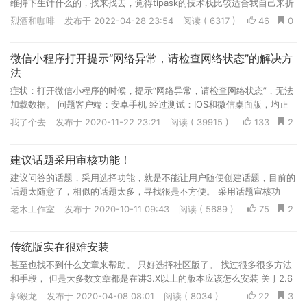
维持下生计什么的，找来找去，觉得tipask的技术栈比较适合我自己来折
腾。因为自己本身也是码农，所以laravel这块算是很熟悉...
烈酒和咖啡
发布于 2022-04-28 23:54
阅读 ( 6317 )
46
0
微信小程序打开提示“网络异常，请检查网络状态”的解决方
法
症状：打开微信小程序的时候，提示“网络异常，请检查网络状态”，无法
加载数据。 问题客户端：安卓手机 经过测试：IOS和微信桌面版，均正
常。 唯独安卓手机不行，如下图所示，这个问题不是tip...
我了个去
发布于 2020-11-22 23:21
阅读 ( 39915 )
133
2
建议话题采用审核功能！
建议问答的话题，采用选择功能，就是不能让用户随便创建话题，目前的
话题太随意了，相似的话题太多，寻找很是不方便。 采用话题审核功
能，一是看是否要建立这个话题，如果有同类就不要建立了，同时这个话
老木工作室
发布于 2020-10-11 09:43
阅读 ( 5689 )
75
2
题是否具备讨论性。这样聚合起来比较容易引导讨论。
传统版实在很难安装
甚至也找不到什么文章来帮助。 只好选择社区版了。 找过很多很多方法
和手段， 但是大多数文章都是在讲3.X以上的版本应该怎么安装 关于2.6
版本的帮助文章少之又少。
郭毅龙
发布于 2020-04-08 08:01
阅读 ( 8034 )
22
3