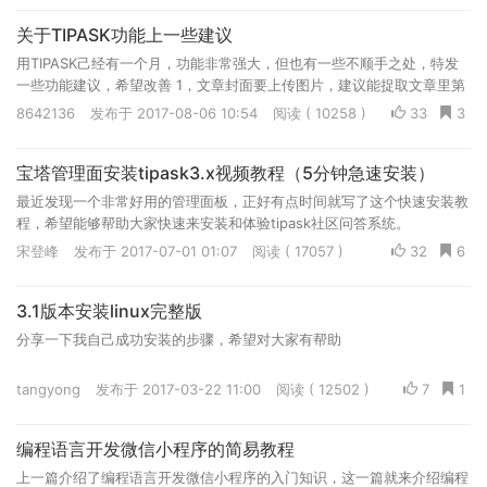
关于TIPASK功能上一些建议
用TIPASK己经有一个月，功能非常强大，但也有一些不顺手之处，特发
一些功能建议，希望改善 1，文章封面要上传图片，建议能捉取文章里第
一章图片为封面 2，管理没有分类，现在只有一个管理员...
8642136
发布于 2017-08-06 10:54
阅读 ( 10258 )
33
3
宝塔管理面安装tipask3.x视频教程（5分钟急速安装）
最近发现一个非常好用的管理面板，正好有点时间就写了这个快速安装教
程，希望能够帮助大家快速来安装和体验tipask社区问答系统。
宋登峰
发布于 2017-07-01 01:07
阅读 ( 17057 )
32
6
3.1版本安装linux完整版
分享一下我自己成功安装的步骤，希望对大家有帮助
tangyong
发布于 2017-03-22 11:00
阅读 ( 12502 )
7
1
编程语言开发微信小程序的简易教程
上一篇介绍了编程语言开发微信小程序的入门知识，这一篇就来介绍编程