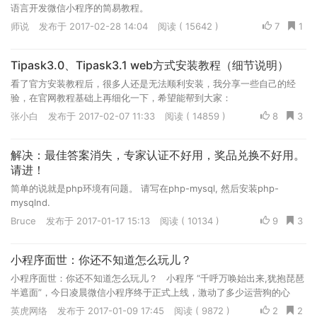
语言开发微信小程序的简易教程。
师说
发布于 2017-02-28 14:04
阅读 ( 15642 )
7
1
Tipask3.0、Tipask3.1 web方式安装教程（细节说明）
看了官方安装教程后，很多人还是无法顺利安装，我分享一些自己的经
验，在官网教程基础上再细化一下，希望能帮到大家：
张小白
发布于 2017-02-07 11:33
阅读 ( 14859 )
8
3
解决：最佳答案消失，专家认证不好用，奖品兑换不好用。
请进！
简单的说就是php环境有问题。 请写在php-mysql, 然后安装php-
mysqlnd.
Bruce
发布于 2017-01-17 15:13
阅读 ( 10134 )
9
3
小程序面世：你还不知道怎么玩儿？
小程序面世：你还不知道怎么玩儿？ 小程序 “千呼万唤始出来,犹抱琵琶
半遮面”，今日凌晨微信小程序终于正式上线，激动了多少运营狗的心
啊！ 这个万众期待的微信小程序，话说满城上下都认...
英虎网络
发布于 2017-01-09 17:45
阅读 ( 9872 )
2
2