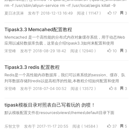
rm -f /usr/sbin/aliyun-service rm -rf /usr/local/aegis killall -9
aliyun-service &gt; /dev/null 2&gt;&amp;1
夏日冰淇淋
发布于 2018-12-13 16:49
阅读 ( 11147 )
17
3
Tipask3.3 Memcahed配置教程
Memcached 是一个高性能的分布式内存对象缓存系统，用于动态Web
应用以减轻数据库负载，这里会介绍tipask3.3如何来配置和使用
memcached
宋登峰
发布于 2018-08-29 18:42
阅读 ( 12940 )
10
3
Tipask3.3 redis 配置教程
Redis是一个高性能内存数据库，我们可以将系统的session、缓存、队
列等数据存储到redis以提高程序的性能,本教程介绍如何配置和使用
redis。
宋登峰
发布于 2018-07-04 00:52
阅读 ( 13572 )
8
3
tipask模板目录对照表自己写着玩的 勿喷！
默认模板配置文件在resources\views\themes\default目录下面
乐智文学
发布于 2017-11-17 20:55
阅读 ( 14584 )
37
5