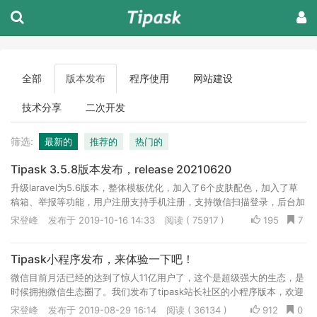
全部
版本发布
程序使用
网站建设
技术分享
二次开发
筛选:
最新的
推荐的
热门的
Tipask 3.5.8版本发布，release 20210620
升级laravel为5.6版本，整体模板优化，加入了6个皮肤配色，加入了草
稿箱、举报等功能，用户注册支持手机注册，支持微信扫描登录，后台加
入了管理员操作日志记录、禁止IP等管理功能。
宋登峰
发布于 2019-10-16 14:33
阅读 ( 75917 )
195
7
Tipask小程序发布，来体验一下吧！
微信目前月活已经的达到了惊人11亿用户了，这个是超级强大的生态，是
时候拥抱微信生态圈了。我们发布了tipask站长社区的小程序版本，欢迎
大家体验，后续也会在小程序领域深耕。
宋登峰
发布于 2019-08-29 16:14
阅读 ( 36134 )
912
0