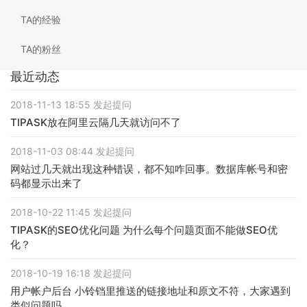
TA的经验
TA的粉丝
最近动态
2018-11-13 18:55 发起提问
TIPASK放在阿里云隔几天就访问不了
2018-11-03 08:44 发起提问
网站过几天就出现这种错误，都不知咋回事。数据库帐号和密
码都显示出来了
2018-10-22 11:45 发起提问
TIPASK的SEO优化问题 为什么每个问题页面不能做SEO优
化？
2018-10-19 16:18 发起提问
用户帐户后台 小铃铛里推送的链接地址和原文不符，大家遇到
类似问题吗