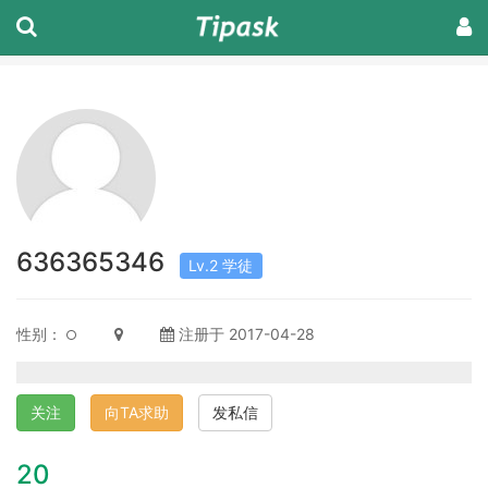
636365346
Lv.2 学徒
性别：
注册于 2017-04-28
关注
向TA求助
发私信
20