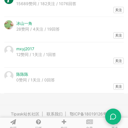
15689赞同 / 182关注 / 1076回答
关注
冰山一角
28赞同 / 4关注 / 19回答
关注
mxyj2017
12赞同 / 1关注 / 1回答
关注
陈陈陈
0赞同 / 1关注 / 0回答
关注
Tipask站长社区
|
联系我们
|
鄂ICP备18019126号-3
|
Powered By
tipask4.0
Release 20260528 ©2009-2026 tipask.com