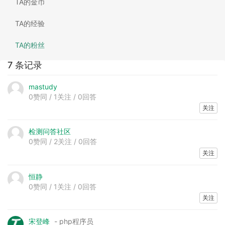
TA的金币
TA的经验
TA的粉丝
7 条记录
mastudy
0赞同 / 1关注 / 0回答
关注
检测问答社区
0赞同 / 2关注 / 0回答
关注
恒静
0赞同 / 1关注 / 0回答
关注
宋登峰
- php程序员