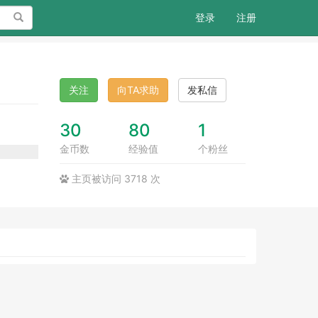
搜索
登录
注册
关注
向TA求助
发私信
30
80
1
金币数
经验值
个粉丝
主页被访问 3718 次