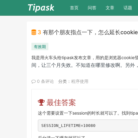
(current)
首页
问答
文章
话题
3
有那个朋友指点一下，怎么延长cooki
有效期
我是用火车头给tipask发布文章，用的是浏览器coo
间，让三个月失效。不知道在哪里修改啊。另外
0 条评论
分类：
程序使用
最佳答案
这个需要设置一下session的时长就可以了。找到tip
SESSION_LIFETIME=10080
后台清一下缓存就可以了