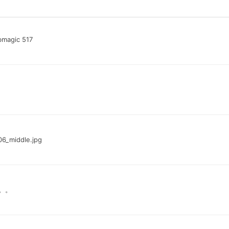
ibmagic 517
06_middle.jpg
。。。