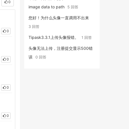
0
image data to path
5 回答
您好！为什么头像一直调用不出来
3 回答
0
Tipask3.3.1上传头像报错。
1 回答
头像无法上传，注册提交显示500错
误
0 回答
0
0
0