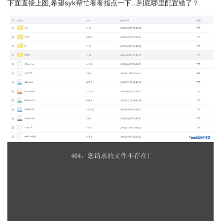
下面直接上图,希望syk帮忙看看指点一下...到底哪里配置错了？