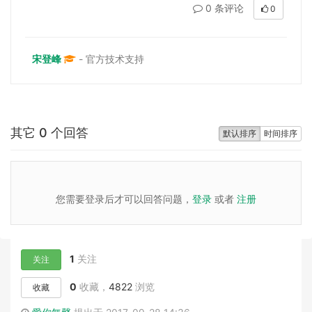
0 条评论
0
宋登峰
- 官方技术支持
其它 0 个回答
默认排序
时间排序
您需要登录后才可以回答问题，
登录
或者
注册
1
关注
关注
0
收藏，
4822
浏览
收藏