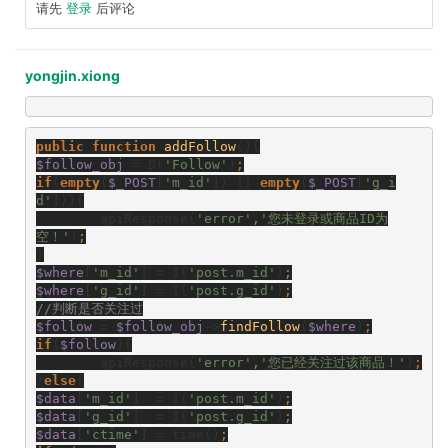
请先
登录
后评论
yongjin.xiong
public function 
addFollow
(){
$follow_obj 
= D(
'Follow'
)
;
if
(
empty
(
$_POST
[
'm_id'
]) || 
empty
(
$_POST
[
'g_i
d'
])){
        apiResponse(
'error'
,
'您未登录或商品ID为
空！'
)
;
}
$where
[
'm_id'
] = I(
'post.m_id'
)
;
$where
[
'g_id'
] = I(
'post.g_id'
)
;
//判断是否关注过
$follow 
= 
$follow_obj
->
findFollow
(
$where
)
;
if
(
$follow
){
        apiResponse(
'error'
,
'您已经关注过该商品！'
)
;
}
else
{
$data
[
'm_id'
]  = I(
'post.m_id'
)
;
$data
[
'g_id'
]  = I(
'post.g_id'
)
;
$data
[
'ctime'
] = time()
;