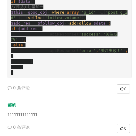
if
(
$data
){
//商品关注量加一
$this
->
good_obj
->
where
(
array
(
'g_id'
=>I(
'post.g_i
d'
)))->
setInc
(
'follow_volume'
)
;
$add_res 
= 
$follow_obj
->
addFollow
(
$data
)
;
if
(
$add_res
){
                apiResponse(
'success'
,
'关注成
功！'
)
;
}
else
{
                apiResponse(
'error'
,
'关注失败！'
)
;
}
        }
    }
}
0 条评论
0
郝帆
11111111111111
0 条评论
0