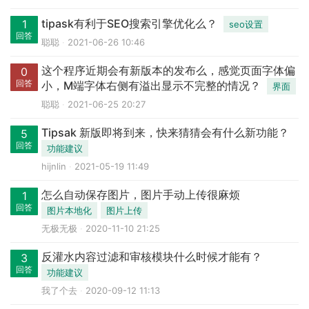
tipask有利于SEO搜索引擎优化么？
1
seo设置
回答
聪聪
2021-06-26 10:46
这个程序近期会有新版本的发布么，感觉页面字体偏
0
回答
小，M端字体右侧有溢出显示不完整的情况？
界面
聪聪
2021-06-25 20:27
Tipsak 新版即将到来，快来猜猜会有什么新功能？
5
回答
功能建议
hijnlin
2021-05-19 11:49
怎么自动保存图片，图片手动上传很麻烦
1
回答
图片本地化
图片上传
无极无极
2020-11-10 21:25
反灌水内容过滤和审核模块什么时候才能有？
3
回答
功能建议
我了个去
2020-09-12 11:13