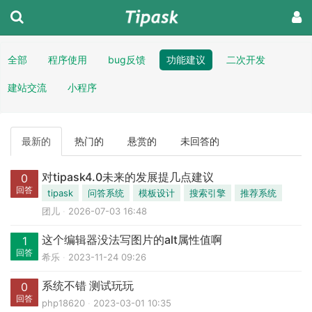
全部
程序使用
bug反馈
功能建议
二次开发
建站交流
小程序
最新的
热门的
悬赏的
未回答的
对tipask4.0未来的发展提几点建议
0
回答
tipask
问答系统
模板设计
搜索引擎
推荐系统
团儿
2026-07-03 16:48
这个编辑器没法写图片的alt属性值啊
1
回答
希乐
2023-11-24 09:26
系统不错 测试玩玩
0
回答
php18620
2023-03-01 10:35