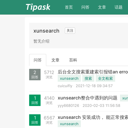
(current)
首页
问答
文章
话题
xunsearch
关注
暂无介绍
问答
文章
百科
后台全文搜索重建索引报错an error oc
2
5712
回答
浏览
xunsearch
搜索
全文检索
cuicuifly
2021-12-18 09:34:57
xunsearch整合中遇到的问题
1
4140
xu
回答
浏览
yyy6680126
2020-02-03 11:56:58
xunsearch 安装成功， 能正
1
6567
回答
浏览
xunsearch