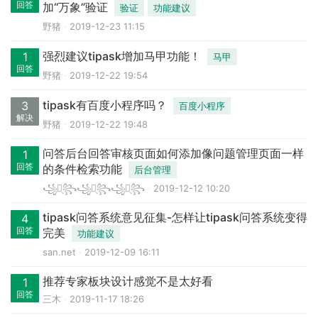
回答
加“万象”验证
验证
功能建议
野猪
2019-12-23 11:15
强烈建议tipask增加马甲功能！
1
马甲
回答
野猪
2019-12-22 19:54
tipask有百度小程序吗？
3
百度小程序
解决
野猪
2019-12-22 19:48
问答后台回答审核页面如何添加像问题管理页面一样
1
回答
的条件检索功能
后台管理
꧁廖̖꧂꧁道̖꧂꧁军̖꧂
2019-12-12 10:20
tipask问答系统意见征集-怎样让tipask问答系统变得
4
回答
完美
功能建议
san.net
2019-12-09 16:11
推荐专家板块设计感觉不是太好看
1
回答
三木
2019-11-17 18:26