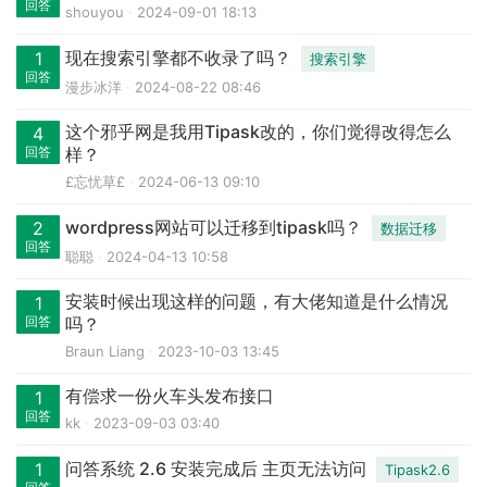
回答
shouyou
2024-09-01 18:13
现在搜索引擎都不收录了吗？
1
搜索引擎
回答
漫步冰洋
2024-08-22 08:46
这个邪乎网是我用Tipask改的，你们觉得改得怎么
4
回答
样？
£忘忧草£
2024-06-13 09:10
wordpress网站可以迁移到tipask吗？
2
数据迁移
回答
聪聪
2024-04-13 10:58
安装时候出现这样的问题，有大佬知道是什么情况
1
回答
吗？
Braun Liang
2023-10-03 13:45
有偿求一份火车头发布接口
1
回答
kk
2023-09-03 03:40
问答系统 2.6 安装完成后 主页无法访问
1
Tipask2.6