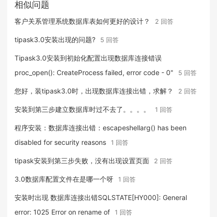
相似问题
客户关系管理系统数据库表如何更好的设计？
2 回答
tipask3.0安装出现的问题?
5 回答
Tipask3.0安装到初始化配置出现数据库连接错误
proc_open(): CreateProcess failed, error code - 0"
5 回答
您好，装tipask3.0时，出现数据库连接出错，求解？
2 回答
安装到第三步建立数据库时过不去了。。。。
1 回答
程序安装：数据库连接出错：escapeshellarg() has been
disabled for security reasons
1 回答
tipask安装到第三步失败，没有出现设置页面
2 回答
3.0数据库配置文件在是哪一个呀
1 回答
安装时出现 数据库连接出错SQLSTATE[HY000]: General
error: 1025 Error on rename of
1 回答