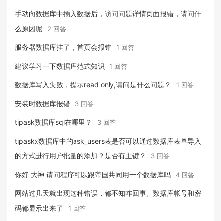
手动向数据库中插入数据后，访问问题详情页面报错，请问什
么原因呢
2 回答
服务器数据库挂了，首页会报错
1 回答
建议学习一下数据库范式知识
1 回答
数据库写入失败，提示read only,请问是什么问题？
1 回答
安装时数据库报错
3 回答
tipask数据库sql在哪里？
3 回答
tipaskx数据库中的ask_users表是否可以通过数据库表单导入
的方式进行用户批量的添加？是否有主键？
3 回答
你好 大神 请问程序可以跟帝国共同用一个数据库吗
4 回答
网站过几天就出现这种错误，都不知咋回事。数据库帐号和密
码都显示出来了
1 回答