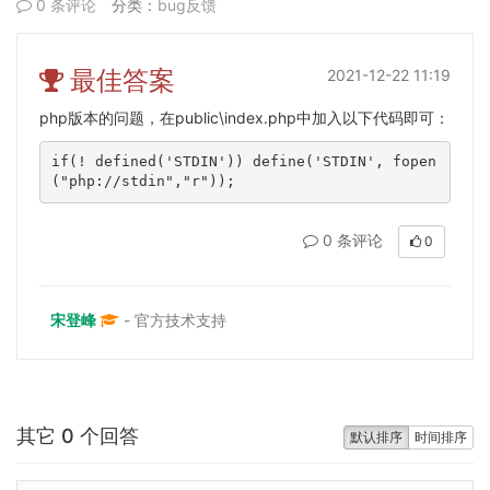
0 条评论
分类：
bug反馈
最佳答案
2021-12-22 11:19
php版本的问题，在public\index.php中加入以下代码即可：
if
(! defined(
'STDIN'
)) define(
'STDIN'
, fopen
(
"php://stdin"
,
"r"
));
0 条评论
0
宋登峰
- 官方技术支持
其它 0 个回答
默认排序
时间排序